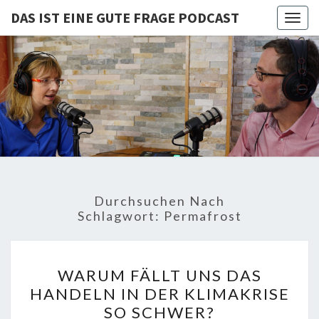
DAS IST EINE GUTE FRAGE PODCAST
Togg
navig
DAS IST
Von Cornelia Und
Volker
Quaschning – Der
EINE
Podcast Zur
Klimakrise Und
GUTE
Energierevolution
| Klimaschutz
FRAGE
Und
Energiewende-
Durchsuchen Nach
Fakten Und
PODCAST
Schlagwort:
Permafrost
Hintergründe
WARUM
WARUM FÄLLT UNS DAS
FÄLLT
HANDELN IN DER KLIMAKRISE
UNS
SO SCHWER?
DAS