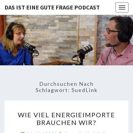
DAS IST EINE GUTE FRAGE PODCAST
Togg
navig
DAS IST
Von Cornelia Und
Volker
Quaschning – Der
EINE
Podcast Zur
Klimakrise Und
GUTE
Energierevolution
| Klimaschutz
FRAGE
Und
Energiewende-
Durchsuchen Nach
Fakten Und
PODCAST
Schlagwort:
SuedLink
Hintergründe
WIE
WIE VIEL ENERGIEIMPORTE
VIEL
BRAUCHEN WIR?
ENERGIEIMPORTE
BRAUCHEN