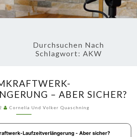
GU
Fakten Und
Hintergründe
FRA
PODC
Durchsuchen Nach
Schlagwort:
AKW
ATOMKRAFTWERK-
MKRAFTWERK-
LAUFZEITVERLÄNGERUNG
NGERUNG – ABER SICHER?
–
ABER
22
Cornelia Und Volker Quaschning
SICHER?