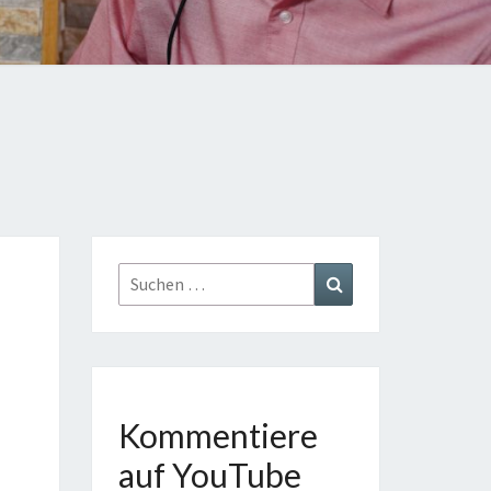
TE
GE
AST
Suchen
Suchen
nach:
Kommentiere
auf YouTube