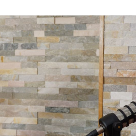
DAS 
Von Cornelia Und
Volker
Quaschning – Der
Podcast Zur
EI
Klimakrise Und
Energierevolutio
| Klimaschutz Un
Energiewende-