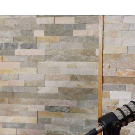
DAS 
Von Cornelia Und
Volker
Quaschning – Der
Podcast Zur
EI
Klimakrise Und
Energierevolutio
| Klimaschutz Un
Energiewende-