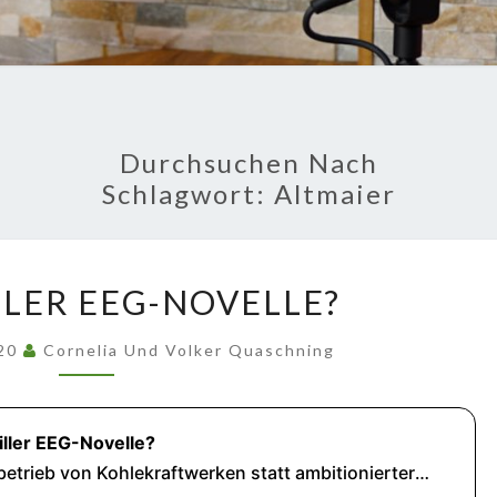
GU
Fakten Und
Hintergründe
FRA
PODC
Durchsuchen Nach
Schlagwort:
Altmaier
KLIMAKILLER
LLER EEG-NOVELLE?
EEG-
NOVELLE?
020
Cornelia Und Volker Quaschning