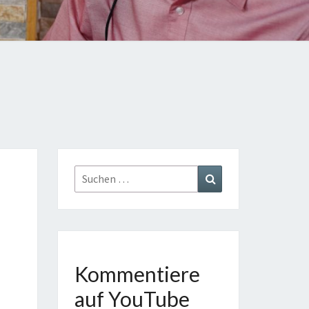
TE
GE
AST
Suchen
Suchen
nach:
Kommentiere
auf YouTube