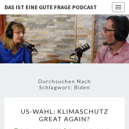
DAS IST EINE GUTE FRAGE PODCAST
Togg
navig
DAS IST
Von Cornelia Und
Volker
Quaschning – Der
EINE
Podcast Zur
Klimakrise Und
GUTE
Energierevolution
| Klimaschutz
FRAGE
Und
Energiewende-
Durchsuchen Nach
Fakten Und
PODCAST
Schlagwort:
Biden
Hintergründe
US-
US-WAHL: KLIMASCHUTZ
WAHL:
GREAT AGAIN?
KLIMASCHUTZ
GREAT