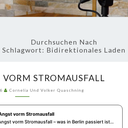
GU
Fakten Und
Hintergründe
FRA
PODC
Durchsuchen Nach
Schlagwort:
Bidirektionales Laden
KEINE
T VORM STROMAUSFALL
ANGST
VORM
26
Cornelia Und Volker Quaschning
STROMAUSFALL