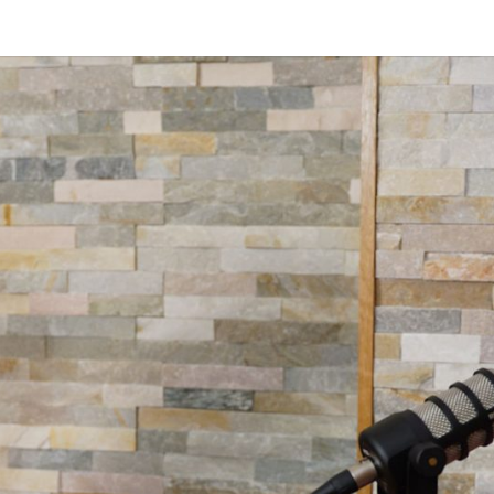
DAS 
Von Cornelia Und
Volker
Quaschning – Der
Podcast Zur
EI
Klimakrise Und
Energierevolutio
| Klimaschutz Un
Energiewende-