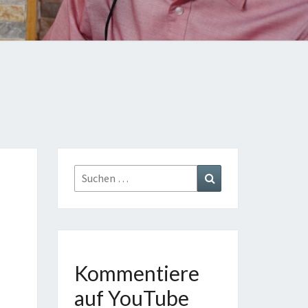
TE
GE
AST
Suchen
Suchen
nach:
Kommentiere
auf YouTube