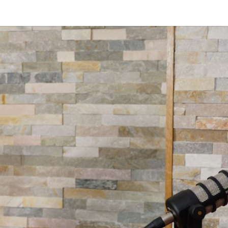
DAS 
Von Cornelia Und
Volker
Quaschning – Der
Podcast Zur
EI
Klimakrise Und
Energierevolutio
| Klimaschutz Un
Energiewende-