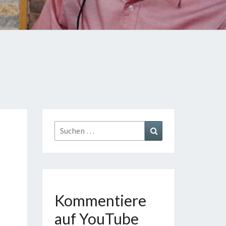
TE
GE
AST
Suchen
Suchen
nach:
Kommentiere
auf YouTube