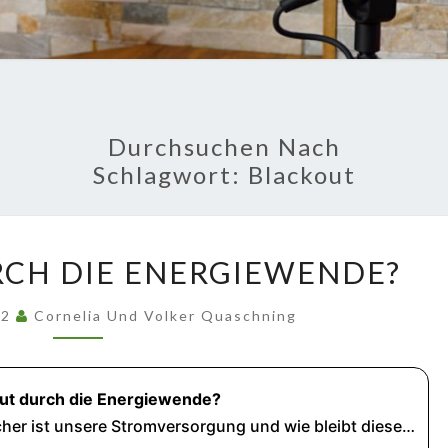
GU
Fakten Und
Hintergründe
FRA
PODC
Durchsuchen Nach
Schlagwort:
Blackout
BLACKOUT
CH DIE ENERGIEWENDE?
DURCH
DIE
22
Cornelia Und Volker Quaschning
ENERGIEWENDE?