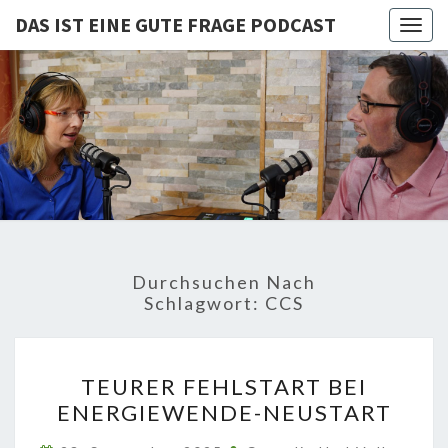
DAS IST EINE GUTE FRAGE PODCAST
Togg
navig
DAS IST
Von Cornelia Und
Volker
Quaschning – Der
EINE
Podcast Zur
Klimakrise Und
GUTE
Energierevolution
| Klimaschutz
FRAGE
Und
Energiewende-
Durchsuchen Nach
Fakten Und
PODCAST
Schlagwort:
CCS
Hintergründe
TEURER
TEURER FEHLSTART BEI
FEHLSTART
ENERGIEWENDE-NEUSTART
BEI
ENERGIEWENDE-