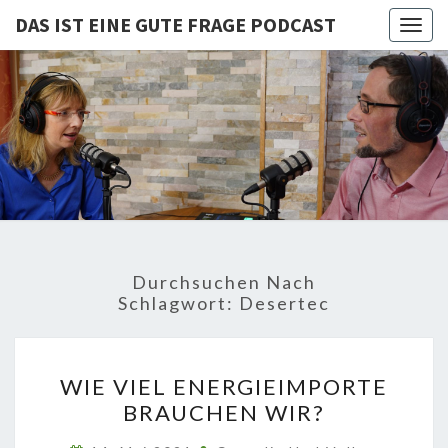
DAS IST EINE GUTE FRAGE PODCAST
Togg
navig
DAS IST
Von Cornelia Und
Volker
Quaschning – Der
EINE
Podcast Zur
Klimakrise Und
GUTE
Energierevolution
| Klimaschutz
FRAGE
Und
Energiewende-
Durchsuchen Nach
Fakten Und
PODCAST
Schlagwort:
Desertec
Hintergründe
WIE
WIE VIEL ENERGIEIMPORTE
VIEL
BRAUCHEN WIR?
ENERGIEIMPORTE
BRAUCHEN