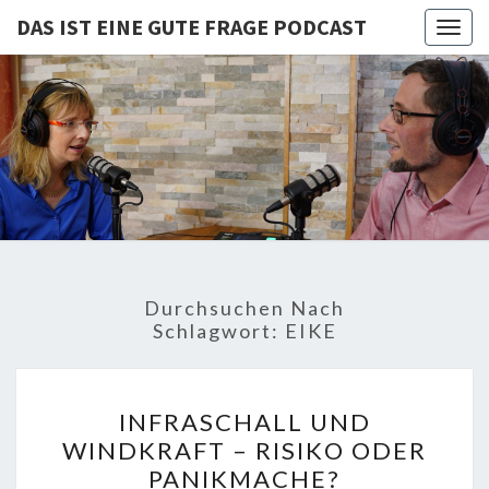
DAS IST EINE GUTE FRAGE PODCAST
Togg
navig
DAS IST
Von Cornelia Und
Volker
Quaschning – Der
EINE
Podcast Zur
Klimakrise Und
GUTE
Energierevolution
| Klimaschutz
FRAGE
Und
Energiewende-
Durchsuchen Nach
Fakten Und
PODCAST
Schlagwort:
EIKE
Hintergründe
INFRASCHALL
INFRASCHALL UND
UND
WINDKRAFT – RISIKO ODER
WINDKRAFT
PANIKMACHE?
–