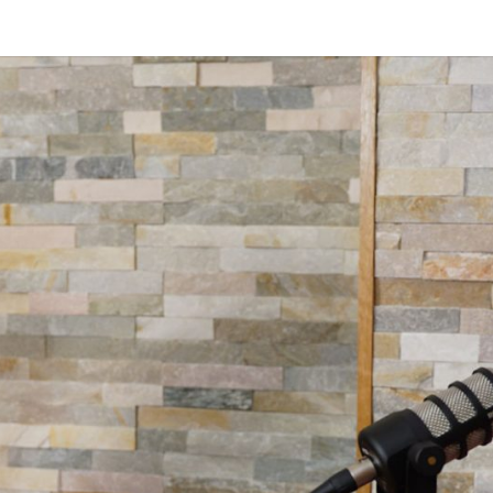
DAS 
Von Cornelia Und
Volker
Quaschning – Der
Podcast Zur
EI
Klimakrise Und
Energierevolutio
| Klimaschutz Un
Energiewende-