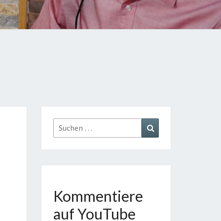
TE
GE
AST
Suchen
Suchen
nach:
Kommentiere
auf YouTube