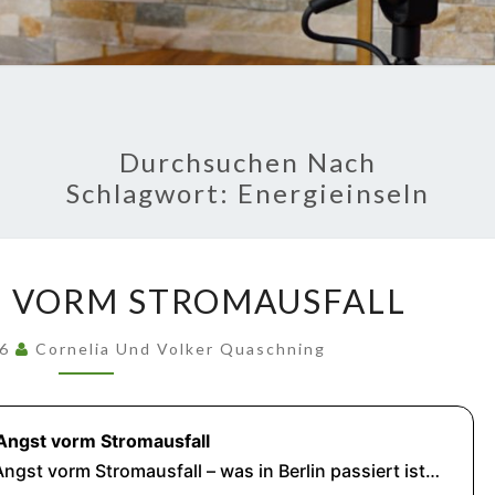
GU
Fakten Und
Hintergründe
FRA
PODC
Durchsuchen Nach
Schlagwort:
Energieinseln
KEINE
T VORM STROMAUSFALL
ANGST
VORM
26
Cornelia Und Volker Quaschning
STROMAUSFALL