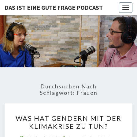
DAS IST EINE GUTE FRAGE PODCAST
Togg
navig
DAS IST
Von Cornelia Und
Volker
Quaschning – Der
EINE
Podcast Zur
Klimakrise Und
GUTE
Energierevolution
| Klimaschutz
FRAGE
Und
Energiewende-
Durchsuchen Nach
Fakten Und
PODCAST
Schlagwort:
Frauen
Hintergründe
WAS
WAS HAT GENDERN MIT DER
HAT
KLIMAKRISE ZU TUN?
GENDERN
MIT