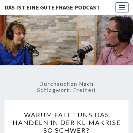
DAS IST EINE GUTE FRAGE PODCAST
Togg
navig
DAS IST
Von Cornelia Und
Volker
Quaschning – Der
EINE
Podcast Zur
Klimakrise Und
GUTE
Energierevolution
| Klimaschutz
FRAGE
Und
Energiewende-
Durchsuchen Nach
Fakten Und
PODCAST
Schlagwort:
Freiheit
Hintergründe
WARUM
WARUM FÄLLT UNS DAS
FÄLLT
HANDELN IN DER KLIMAKRISE
UNS
SO SCHWER?
DAS