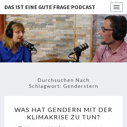
DAS IST EINE GUTE FRAGE PODCAST
Togg
navig
DAS IST
Von Cornelia Und
Volker
Quaschning – Der
EINE
Podcast Zur
Klimakrise Und
GUTE
Energierevolution
| Klimaschutz
FRAGE
Und
Energiewende-
Durchsuchen Nach
Fakten Und
PODCAST
Schlagwort:
Genderstern
Hintergründe
WAS
WAS HAT GENDERN MIT DER
HAT
KLIMAKRISE ZU TUN?
GENDERN
MIT