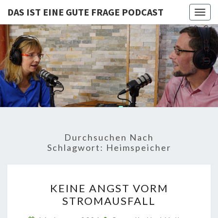
DAS IST EINE GUTE FRAGE PODCAST
Togg
navig
DAS IST
Von Cornelia Und
Volker
Quaschning – Der
EINE
Podcast Zur
Klimakrise Und
GUTE
Energierevolution
| Klimaschutz
FRAGE
Und
Energiewende-
Durchsuchen Nach
Fakten Und
PODCAST
Schlagwort:
Heimspeicher
Hintergründe
KEINE
KEINE ANGST VORM
ANGST
STROMAUSFALL
VORM
STROMAUSFALL