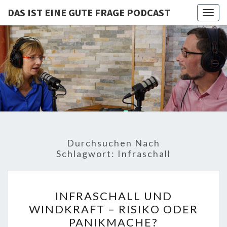
DAS IST EINE GUTE FRAGE PODCAST
Togg
navig
DAS IST
Von Cornelia Und
Volker
Quaschning – Der
EINE
Podcast Zur
Klimakrise Und
GUTE
Energierevolution
| Klimaschutz
FRAGE
Und
Energiewende-
Durchsuchen Nach
Fakten Und
PODCAST
Schlagwort:
Infraschall
Hintergründe
INFRASCHALL
INFRASCHALL UND
UND
WINDKRAFT – RISIKO ODER
WINDKRAFT
PANIKMACHE?
–