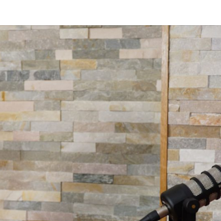
DAS 
Von Cornelia Und
Volker
Quaschning – Der
Podcast Zur
EI
Klimakrise Und
Energierevolutio
| Klimaschutz Un
Energiewende-