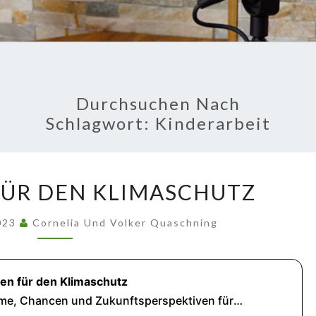
GU
Fakten Und
Hintergründe
FRA
PODC
Durchsuchen Nach
Schlagwort:
Kinderarbeit
BATTERIEN
FÜR DEN KLIMASCHUTZ
FÜR
DEN
023
Cornelia Und Volker Quaschning
KLIMASCHUTZ