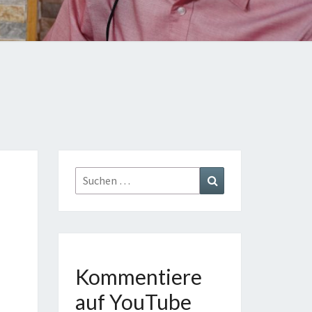
TE
GE
AST
Suchen
Suchen
nach:
Kommentiere
auf YouTube