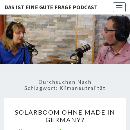
DAS IST EINE GUTE FRAGE PODCAST
Togg
navig
DAS IST
Von Cornelia Und
Volker
Quaschning – Der
EINE
Podcast Zur
Klimakrise Und
GUTE
Energierevolution
| Klimaschutz
FRAGE
Und
Energiewende-
Durchsuchen Nach
Fakten Und
PODCAST
Schlagwort:
Klimaneutralität
Hintergründe
SOLARBOOM
SOLARBOOM OHNE MADE IN
OHNE
GERMANY?
MADE
IN