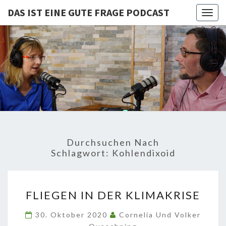
DAS IST EINE GUTE FRAGE PODCAST
Togg
navig
DAS IST
Von Cornelia Und
Volker
Quaschning – Der
EINE
Podcast Zur
Klimakrise Und
GUTE
Energierevolution
| Klimaschutz
FRAGE
Und
Energiewende-
Durchsuchen Nach
Fakten Und
PODCAST
Schlagwort:
Kohlendixoid
Hintergründe
FLIEGEN
FLIEGEN IN DER KLIMAKRISE
IN
DER
30. Oktober 2020
Cornelia Und Volker
KLIMAKRISE