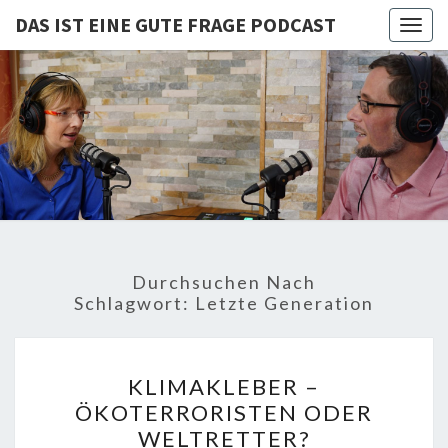
DAS IST EINE GUTE FRAGE PODCAST
Togg
navig
DAS IST
Von Cornelia Und
Volker
Quaschning – Der
EINE
Podcast Zur
Klimakrise Und
GUTE
Energierevolution
| Klimaschutz
FRAGE
Und
Energiewende-
Durchsuchen Nach
Fakten Und
PODCAST
Schlagwort:
Letzte Generation
Hintergründe
KLIMAKLEBER
KLIMAKLEBER –
–
ÖKOTERRORISTEN ODER
ÖKOTERRORISTEN
WELTRETTER?
ODER