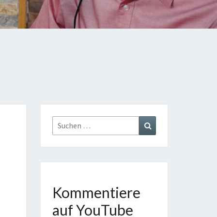
TE
GE
AST
Suchen
Suchen
nach:
Kommentiere
auf YouTube