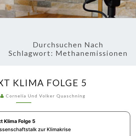
GU
Fakten Und
Hintergründe
FRA
PODC
Durchsuchen Nach
Schlagwort:
Methanemissionen
KLARTEXT
XT KLIMA FOLGE 5
KLIMA
FOLGE
1
Cornelia Und Volker Quaschning
5