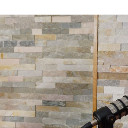
DAS 
Von Cornelia Und
Volker
Quaschning – Der
Podcast Zur
EI
Klimakrise Und
Energierevolutio
| Klimaschutz Un
Energiewende-