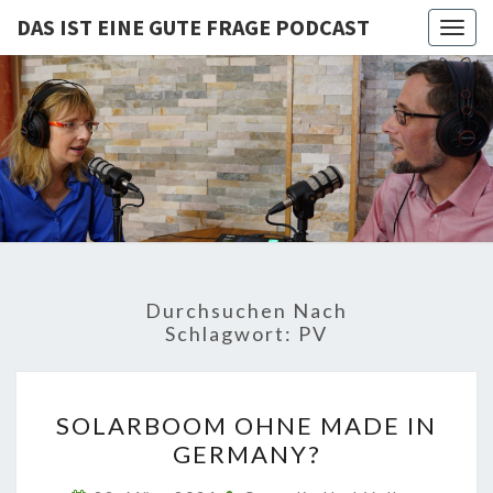
DAS IST EINE GUTE FRAGE PODCAST
Togg
navig
DAS IST
Von Cornelia Und
Volker
Quaschning – Der
EINE
Podcast Zur
Klimakrise Und
GUTE
Energierevolution
| Klimaschutz
FRAGE
Und
Energiewende-
Durchsuchen Nach
Fakten Und
PODCAST
Schlagwort:
PV
Hintergründe
SOLARBOOM
SOLARBOOM OHNE MADE IN
OHNE
GERMANY?
MADE
IN