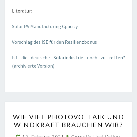
Literatur:
Solar PV Manufacturing Cpacity
Vorschlag des ISE für den Resilienzbonus
Ist die deutsche Solarindustrie noch zu retten?
(archivierte Version)
WIE
WIE VIEL PHOTOVOLTAIK UND
VIEL
WINDKRAFT BRAUCHEN WIR?
PHOTOVOLTAIK
UND
19. Februar 2021
Cornelia Und Volker