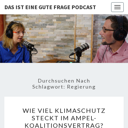
DAS IST EINE GUTE FRAGE PODCAST
Togg
navig
DAS IST
Von Cornelia Und
Volker
Quaschning – Der
EINE
Podcast Zur
Klimakrise Und
GUTE
Energierevolution
| Klimaschutz
FRAGE
Und
Energiewende-
Durchsuchen Nach
Fakten Und
PODCAST
Schlagwort:
Regierung
Hintergründe
WIE
WIE VIEL KLIMASCHUTZ
VIEL
STECKT IM AMPEL-
KLIMASCHUTZ
KOALITIONSVERTRAG?
STECKT