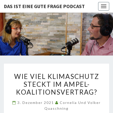
DAS IST EINE GUTE FRAGE PODCAST
Togg
navig
DAS IST
Von Cornelia Und
Volker
Quaschning – Der
EINE
Podcast Zur
Klimakrise Und
GUTE
Energierevolution
| Klimaschutz
FRAGE
Und
Energiewende-
WIE
Fakten Und
PODCAST
WIE VIEL KLIMASCHUTZ
Hintergründe
VIEL
STECKT IM AMPEL-
KLIMASCHUTZ
KOALITIONSVERTRAG?
STECKT
IM
3. Dezember 2021
Cornelia Und Volker
AMPEL-
Quaschning
KOALITIONSVERTRAG?