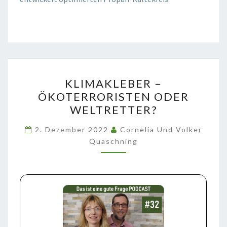
KLIMAKLEBER
KLIMAKLEBER –
–
ÖKOTERRORISTEN ODER
ÖKOTERRORISTEN
WELTRETTER?
ODER
WELTRETTER?
2. Dezember 2022
Cornelia Und Volker
Quaschning