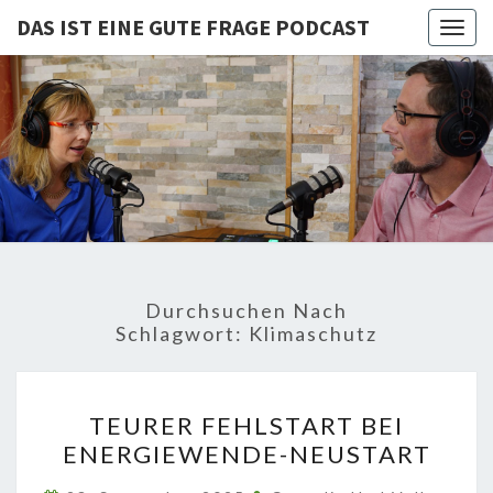
DAS IST EINE GUTE FRAGE PODCAST
Togg
navig
DAS IST
Von Cornelia Und
Volker
Quaschning – Der
EINE
Podcast Zur
Klimakrise Und
GUTE
Energierevolution
| Klimaschutz
FRAGE
Und
Energiewende-
Durchsuchen Nach
Fakten Und
PODCAST
Schlagwort:
Klimaschutz
Hintergründe
TEURER
TEURER FEHLSTART BEI
FEHLSTART
ENERGIEWENDE-NEUSTART
BEI
ENERGIEWENDE-