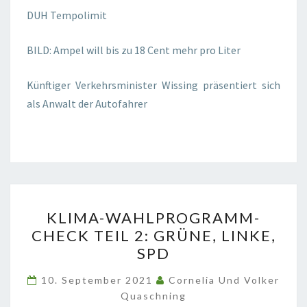
DUH Tempolimit
BILD: Ampel will bis zu 18 Cent mehr pro Liter
Künftiger Verkehrsminister Wissing präsentiert sich
als Anwalt der Autofahrer
KLIMA-
KLIMA-WAHLPROGRAMM-
WAHLPROGRAMM-
CHECK TEIL 2: GRÜNE, LINKE,
CHECK
SPD
TEIL
2:
10. September 2021
Cornelia Und Volker
GRÜNE,
Quaschning