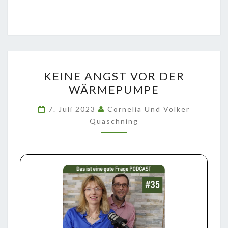
KEINE
KEINE ANGST VOR DER
ANGST
WÄRMEPUMPE
VOR
DER
7. Juli 2023
Cornelia Und Volker
WÄRMEPUMPE
Quaschning