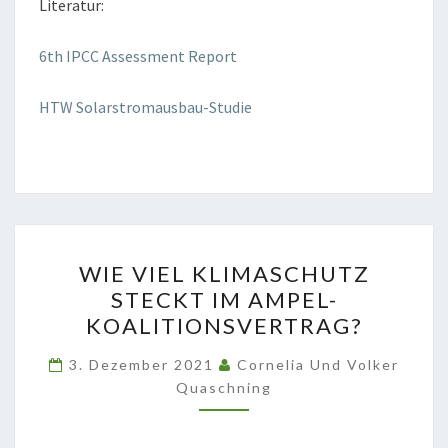
Literatur:
6th IPCC Assessment Report
HTW Solarstromausbau-Studie
WIE
WIE VIEL KLIMASCHUTZ
VIEL
STECKT IM AMPEL-
KLIMASCHUTZ
KOALITIONSVERTRAG?
STECKT
IM
3. Dezember 2021
Cornelia Und Volker
AMPEL-
Quaschning
KOALITIONSVERTRAG?