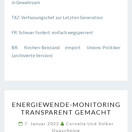
in Gewahrsam
TAZ: Verfassungschef zur Letzten Generation
FR: Scheuer fordert: einfach wegsperren!
BR: Kirchen-Beistand empört Unions-Politiker
(archivierte Version)
ENERGIEWENDE-
ENERGIEWENDE-MONITORING
MONITORING
TRANSPARENT GEMACHT
TRANSPARENT
GEMACHT
7. Januar 2022
Cornelia Und Volker
Quaschning