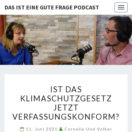
DAS IST EINE GUTE FRAGE PODCAST
Togg
navig
DAS IST
Von Cornelia Und
Volker
Quaschning – Der
EINE
Podcast Zur
Klimakrise Und
GUTE
Energierevolution
| Klimaschutz
FRAGE
Und
Energiewende-
IST
Fakten Und
PODCAST
IST DAS
Hintergründe
DAS
KLIMASCHUTZGESETZ
KLIMASCHUTZGESETZ
JETZT
JETZT
VERFASSUNGSKONFORM?
VERFASSUNGSKONFORM?
11. Juni 2021
Cornelia Und Volker