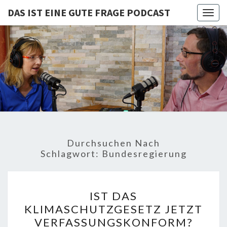
DAS IST EINE GUTE FRAGE PODCAST
Togg
navig
DAS IST
Von Cornelia Und
Volker
Quaschning – Der
EINE
Podcast Zur
Klimakrise Und
GUTE
Energierevolution
| Klimaschutz
FRAGE
Und
Energiewende-
Durchsuchen Nach
Fakten Und
PODCAST
Schlagwort:
Bundesregierung
Hintergründe
IST
IST DAS
DAS
KLIMASCHUTZGESETZ JETZT
KLIMASCHUTZGESETZ
VERFASSUNGSKONFORM?
JETZT