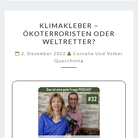
KLIMAKLEBER
KLIMAKLEBER –
–
ÖKOTERRORISTEN ODER
ÖKOTERRORISTEN
WELTRETTER?
ODER
WELTRETTER?
2. Dezember 2022
Cornelia Und Volker
Quaschning