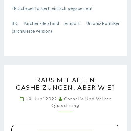
FR: Scheuer fordert: einfach wegsperren!
BR: Kirchen-Beistand empört Unions-Politiker
(archivierte Version)
RAUS
RAUS MIT ALLEN
MIT
GASHEIZUNGEN! ABER WIE?
ALLEN
GASHEIZUNGEN!
10. Juni 2022
Cornelia Und Volker
ABER
Quaschning
WIE?