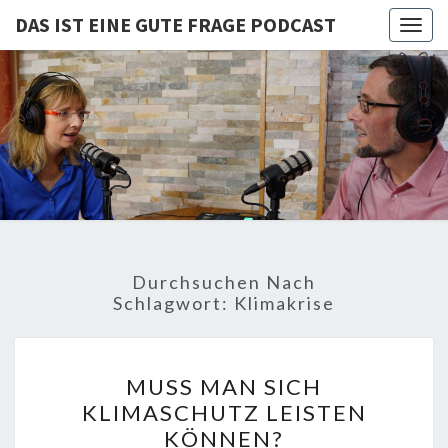
DAS IST EINE GUTE FRAGE PODCAST
Togg
navig
DAS IST
Von Cornelia Und
Volker
Quaschning – Der
EINE
Podcast Zur
Klimakrise Und
GUTE
Energierevolution
| Klimaschutz
FRAGE
Und
Energiewende-
Durchsuchen Nach
Fakten Und
PODCAST
Schlagwort:
Klimakrise
Hintergründe
MUSS
MUSS MAN SICH
MAN
KLIMASCHUTZ LEISTEN
SICH
KÖNNEN?
KLIMASCHUTZ