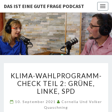
DAS IST EINE GUTE FRAGE PODCAST
Togg
navig
DAS IST
Von Cornelia Und
Volker
Quaschning – Der
EINE
Podcast Zur
Klimakrise Und
GUTE
Energierevolution
| Klimaschutz
FRAGE
Und
Energiewende-
KLIMA-
Fakten Und
PODCAST
KLIMA-WAHLPROGRAMM-
Hintergründe
WAHLPROGRAMM-
CHECK TEIL 2: GRÜNE,
CHECK
LINKE, SPD
TEIL
2:
10. September 2021
Cornelia Und Volker
GRÜNE,
Quaschning
LINKE,