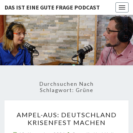
DAS IST EINE GUTE FRAGE PODCAST
Togg
navig
DAS IST
Von Cornelia Und
Volker
Quaschning – Der
EINE
Podcast Zur
Klimakrise Und
GUTE
Energierevolution
| Klimaschutz
FRAGE
Und
Energiewende-
Durchsuchen Nach
Fakten Und
PODCAST
Schlagwort:
Grüne
Hintergründe
AMPEL-
AMPEL-AUS: DEUTSCHLAND
AUS:
KRISENFEST MACHEN
DEUTSCHLAND
KRISENFEST