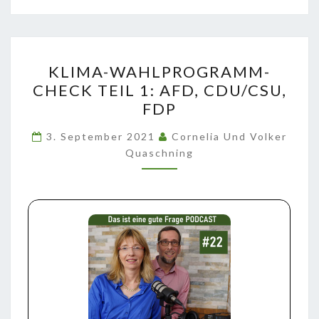
KLIMA-
KLIMA-WAHLPROGRAMM-
WAHLPROGRAMM-
CHECK TEIL 1: AFD, CDU/CSU,
CHECK
FDP
TEIL
1:
3. September 2021
Cornelia Und Volker
AFD,
Quaschning
CDU/CSU,
FDP