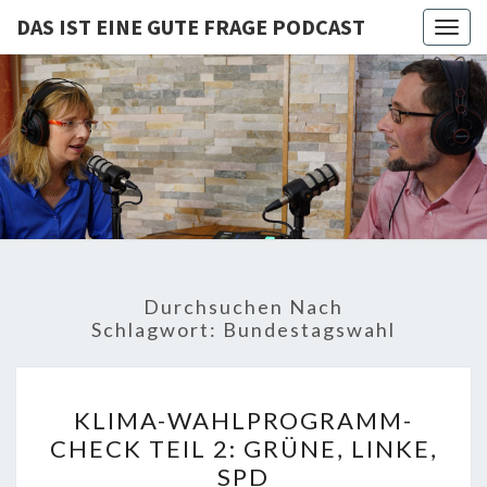
DAS IST EINE GUTE FRAGE PODCAST
Togg
navig
DAS IST
Von Cornelia Und
Volker
Quaschning – Der
EINE
Podcast Zur
Klimakrise Und
GUTE
Energierevolution
| Klimaschutz
FRAGE
Und
Energiewende-
Durchsuchen Nach
Fakten Und
PODCAST
Schlagwort:
Bundestagswahl
Hintergründe
KLIMA-
KLIMA-WAHLPROGRAMM-
WAHLPROGRAMM-
CHECK TEIL 2: GRÜNE, LINKE,
CHECK
SPD
TEIL