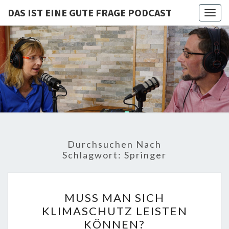
DAS IST EINE GUTE FRAGE PODCAST
Togg
navig
DAS IST
Von Cornelia Und
Volker
Quaschning – Der
EINE
Podcast Zur
Klimakrise Und
GUTE
Energierevolution
| Klimaschutz
FRAGE
Und
Energiewende-
Durchsuchen Nach
Fakten Und
PODCAST
Schlagwort:
Springer
Hintergründe
MUSS
MUSS MAN SICH
MAN
KLIMASCHUTZ LEISTEN
SICH
KÖNNEN?
KLIMASCHUTZ