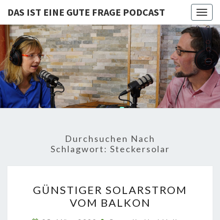
DAS IST EINE GUTE FRAGE PODCAST
Togg
navig
DAS IST
Von Cornelia Und
Volker
Quaschning – Der
EINE
Podcast Zur
Klimakrise Und
GUTE
Energierevolution
| Klimaschutz
FRAGE
Und
Energiewende-
Durchsuchen Nach
Fakten Und
PODCAST
Schlagwort:
Steckersolar
Hintergründe
GÜNSTIGER
GÜNSTIGER SOLARSTROM
SOLARSTROM
VOM BALKON
VOM
BALKON