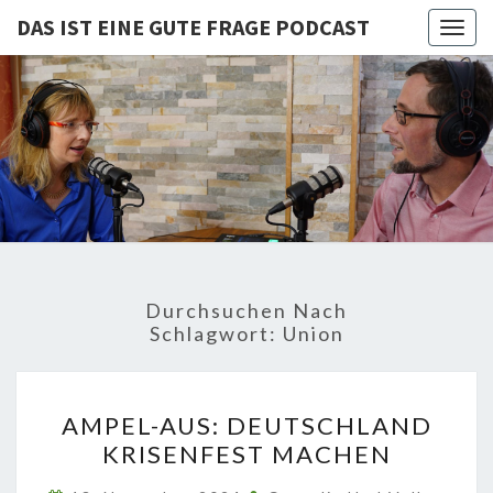
DAS IST EINE GUTE FRAGE PODCAST
Togg
navig
DAS IST
Von Cornelia Und
Volker
Quaschning – Der
EINE
Podcast Zur
Klimakrise Und
GUTE
Energierevolution
| Klimaschutz
FRAGE
Und
Energiewende-
Durchsuchen Nach
Fakten Und
PODCAST
Schlagwort:
Union
Hintergründe
AMPEL-
AMPEL-AUS: DEUTSCHLAND
AUS:
KRISENFEST MACHEN
DEUTSCHLAND
KRISENFEST