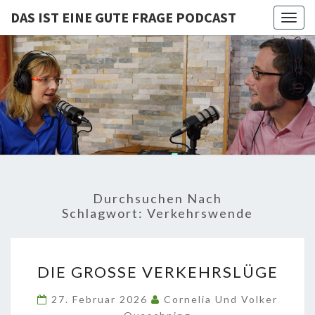
DAS IST EINE GUTE FRAGE PODCAST
Togg
navig
DAS IST
Von Cornelia Und
Volker
Quaschning – Der
EINE
Podcast Zur
Klimakrise Und
GUTE
Energierevolution
| Klimaschutz
FRAGE
Und
Energiewende-
Durchsuchen Nach
Fakten Und
PODCAST
Schlagwort:
Verkehrswende
Hintergründe
DIE
DIE GROSSE VERKEHRSLÜGE
GROSSE V
ERKEHRSLÜGE
27. Februar 2026
Cornelia Und Volker