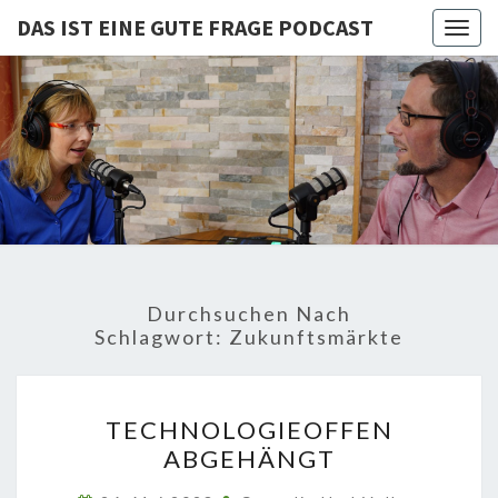
DAS IST EINE GUTE FRAGE PODCAST
Togg
navig
DAS IST
Von Cornelia Und
Volker
Quaschning – Der
EINE
Podcast Zur
Klimakrise Und
GUTE
Energierevolution
| Klimaschutz
FRAGE
Und
Energiewende-
Durchsuchen Nach
Fakten Und
PODCAST
Schlagwort:
Zukunftsmärkte
Hintergründe
TECHNOLOGIEOFFEN
TECHNOLOGIEOFFEN
ABGEHÄNGT
ABGEHÄNGT