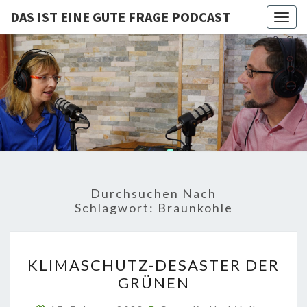
DAS IST EINE GUTE FRAGE PODCAST
Togg
navig
DAS IST
Von Cornelia Und
Volker
Quaschning – Der
EINE
Podcast Zur
Klimakrise Und
GUTE
Energierevolution
| Klimaschutz
FRAGE
Und
Energiewende-
Durchsuchen Nach
Fakten Und
PODCAST
Schlagwort:
Braunkohle
Hintergründe
KLIMASCHUTZ-
KLIMASCHUTZ-DESASTER DER
DESASTER
GRÜNEN
DER
GRÜNEN