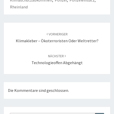
Klimaschutzabkommen
,
Polizei
,
Polizeieinsatz
,
Rheinland
Beitragsnavigation
VORHERIGER
Klimakleber – Ökoterroristen Oder Weltretter?
NÄCHSTER
Technologieoffen Abgehängt
Die Kommentare sind geschlossen.