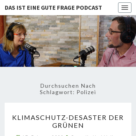
DAS IST EINE GUTE FRAGE PODCAST
Togg
navig
DAS IST
Von Cornelia Und
Volker
Quaschning – Der
EINE
Podcast Zur
Klimakrise Und
GUTE
Energierevolution
| Klimaschutz
FRAGE
Und
Energiewende-
Durchsuchen Nach
Fakten Und
PODCAST
Schlagwort:
Polizei
Hintergründe
KLIMASCHUTZ-
KLIMASCHUTZ-DESASTER DER
DESASTER
GRÜNEN
DER
GRÜNEN