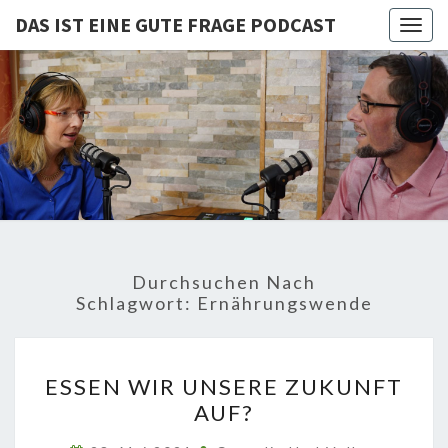
DAS IST EINE GUTE FRAGE PODCAST
Togg
navig
DAS IST
Von Cornelia Und
Volker
Quaschning – Der
EINE
Podcast Zur
Klimakrise Und
GUTE
Energierevolution
| Klimaschutz
FRAGE
Und
Energiewende-
Durchsuchen Nach
Fakten Und
PODCAST
Schlagwort:
Ernährungswende
Hintergründe
ESSEN
ESSEN WIR UNSERE ZUKUNFT
WIR
AUF?
UNSERE
ZUKUNFT