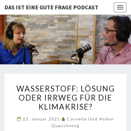
DAS IST EINE GUTE FRAGE PODCAST
Togg
navig
DAS IST
Von Cornelia Und
Volker
Quaschning – Der
EINE
Podcast Zur
Klimakrise Und
GUTE
Energierevolution
| Klimaschutz
FRAGE
Und
Energiewende-
WASSERSTOFF:
Fakten Und
PODCAST
WASSERSTOFF: LÖSUNG
Hintergründe
LÖSUNG
ODER IRRWEG FÜR DIE
ODER
KLIMAKRISE?
IRRWEG
FÜR
22. Januar 2021
Cornelia Und Volker
DIE
Quaschning
KLIMAKRISE?